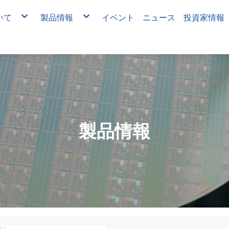
いて
製品情報
イベント
ニュース
投資家情報
要
ファシリティサプライ システム
財務
革
OEM/ODM設備
IR情報
策
医材開発製造
覧
ミストプレート
ガスサプライシステム
OEM/ODM 設備
OEM / ODM製品受注製造および設計開発
ガスモニタシステム
設備アップグレード
材料分析機能
化学供給システム
製品情報