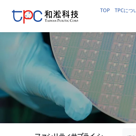
TOP
TPCにつ
会社概
会社沿
品質政
動画一
ファシリティサプライ シ