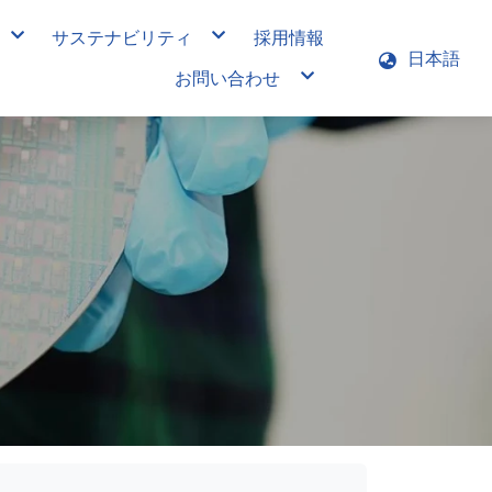
サステナビリティ
採用情報
日本語
サステナビリティレポート
お問い合わせ
主要株主
月次決算報告
株価情報
各年度財務報告
グループ会社、拠点
株主サービス窓口
お問い合わせ