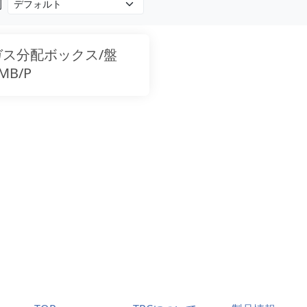
別
ガス分配ボックス/盤
MB/P