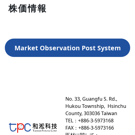
株価情報
Market Observation Post System
No. 33, Guangfu S. Rd.,
Hukou Township, Hsinchu
County, 303036 Taiwan
TEL：+886-3-5973168
FAX：+
886-3-5973166
医材に関して：